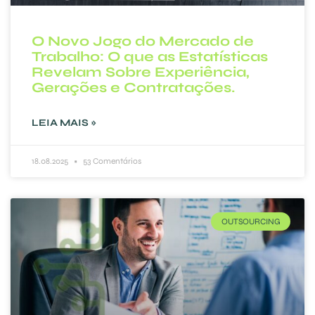
O Novo Jogo do Mercado de
Trabalho: O que as Estatísticas
Revelam Sobre Experiência,
Gerações e Contratações.
LEIA MAIS »
18.08.2025
53 Comentários
OUTSOURCING