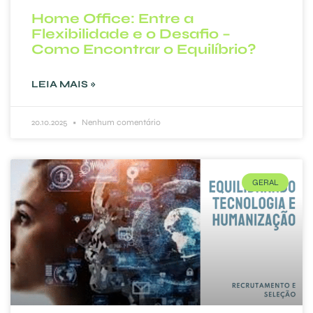
Home Office: Entre a
Flexibilidade e o Desafio –
Como Encontrar o Equilíbrio?
LEIA MAIS »
20.10.2025
Nenhum comentário
GERAL