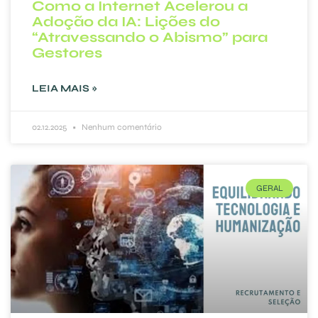
Como a Internet Acelerou a
Adoção da IA: Lições do
“Atravessando o Abismo” para
Gestores
LEIA MAIS »
02.12.2025
Nenhum comentário
GERAL