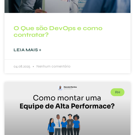
O Que são DevOps e como
contratar?
LEIA MAIS »
04.08.2025
Nenhum comentário
RH