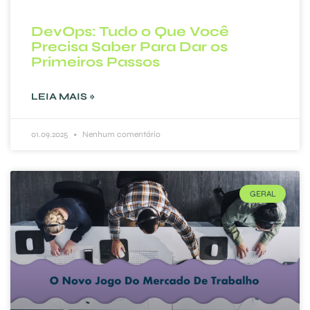
DevOps: Tudo o Que Você
Precisa Saber Para Dar os
Primeiros Passos
LEIA MAIS »
01.09.2025
Nenhum comentário
GERAL