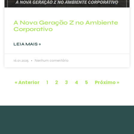
A Nova Geração Z no Ambiente
Corporativo
LEIA MAIS »
16.01.2025
Nenhum comentário
« Anterior
1
2
3
4
5
Próximo »